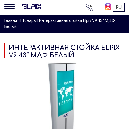
+38
RU
044
200-
Главная
|
Товары
|
Интерактивная стойка Elpix V9 43″ МДФ
16-
Белый
68
ИНТЕРАКТИВНАЯ СТОЙКА ELPIX
V9 43″ МДФ БЕЛЫЙ