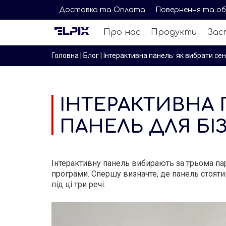
Доставка та Оплата
Повернення та об
Про нас
Продукти
Зас
Головна
|
Блог
|
Інтерактивна панель: як вибрати сен
ІНТЕРАКТИВНА 
ПАНЕЛЬ ДЛЯ БІ
Інтерактивну панель вибирають за трьома пар
програми. Спершу визначте, де панель стоятим
під ці три речі.