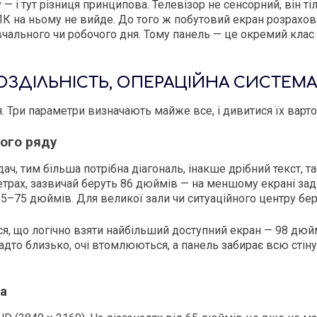
 і тут різниця принципова. Телевізор не сенсорний, він тіл
 на ньому не вийде. До того ж побутовий екран розрахова
чального чи робочого дня. Тому панель — це окремий клас т
РОЗДІЛЬНІСТЬ, ОПЕРАЦІЙНА СИСТЕМА
я. Три параметри визначають майже все, і дивитися їх варт
ього ряду
дач, тим більша потрібна діагональ, інакше дрібний текст, 
 метрах, зазвичай беруть 86 дюймів — на меншому екрані за
5–75 дюймів. Для великої зали чи ситуаційного центру бе
ься, що логічно взяти найбільший доступний екран — 98 дю
дто близько, очі втомлюються, а панель забирає всю стіну. 
ма