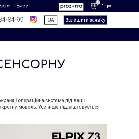
0
0 грн.
ності
Блог
34-84-99
UA
Залишити заявку
 СЕНСОРНУ
крана і операційна система під ваші
онкретну модель. Усе інше підлаштовується