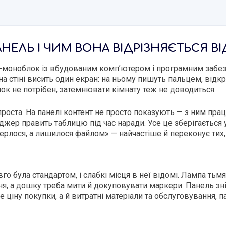
АНЕЛЬ І ЧИМ ВОНА ВІДРІЗНЯЄТЬСЯ 
моноблок із вбудованим комп’ютером і програмним забезп
 на стіні висить один екран: на ньому пишуть пальцем, від
ок не потрібен, затемнювати кімнату теж не доводиться.
проста. На панелі контент не просто показують — з ним пра
джер править таблицю під час наради. Усе це зберігається
терлося, а лишилося файлом» — найчастіше й переконує тих,
о була стандартом, і слабкі місця в неї відомі. Лампа тьм
я, а дошку треба мити й докуповувати маркери. Панель зні
е ціну покупки, а й витратні матеріали та обслуговування,