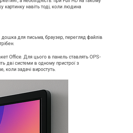
кетинг, а необхідність: при Full HD на такому
тку картинку навіть тоді, коли людина
ь дошка для письма, браузер, перегляд файлів
трібен.
кет Office. Для цього в панель ставлять OPS-
ть дві системи в одному пристрої з
, коли задачі виростуть.