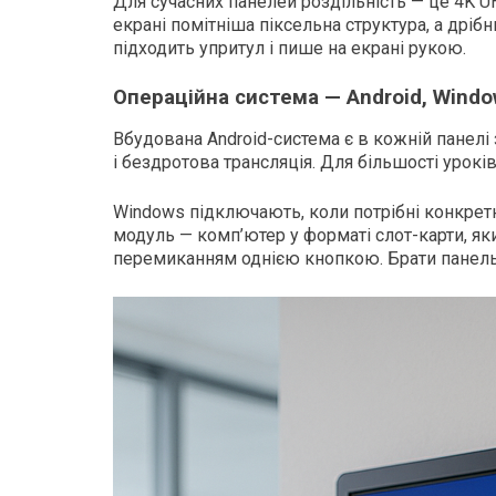
Для сучасних панелей роздільність — це 4K UH
екрані помітніша піксельна структура, а дрібн
підходить упритул і пише на екрані рукою.
Операційна система — Android, Windo
Вбудована Android-система є в кожній панелі
і бездротова трансляція. Для більшості урокі
Windows підключають, коли потрібні конкретні
модуль — комп’ютер у форматі слот-карти, яки
перемиканням однією кнопкою. Брати панель 