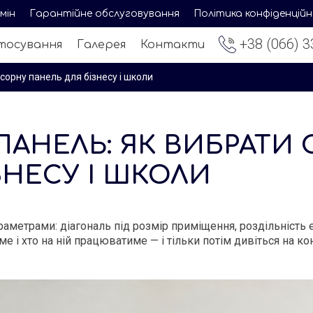
мін
Гарантійне обслуговування
Політика конфіденцій
+38 (066) 3
тосування
Галерея
Контакти
сорну панель для бізнесу і школи
ПАНЕЛЬ: ЯК ВИБРАТИ
ЗНЕСУ І ШКОЛИ
аметрами: діагональ під розмір приміщення, роздільність е
е і хто на ній працюватиме — і тільки потім дивіться на к