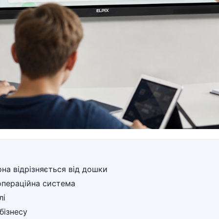
она відрізняється від дошки
 операційна система
лі
бізнесу