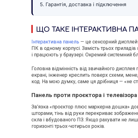
Гарантія, доставка і підключення
ЩО ТАКЕ ІНТЕРАКТИВНА П
Інтерактивна панель
— це сенсорний дисплей-
ПК в одному корпусі. Замість трьох приладів
і працюють у браузері. Окремий системний бл
Головна відмінність від звичайного дисплея 
екрані, інженер креслить поверх схеми, мене
код. На мою думку, саме ця дрібниця — «не с
Панель проти проєктора і телевізора
Зв’язка «проєктор плюс маркерна дошка» довг
шторами, тінь від руки перекриває зображенн
скла і вбудованого ПЗ. Якщо рахувати не лиш
горизонті трьох-чотирьох років.