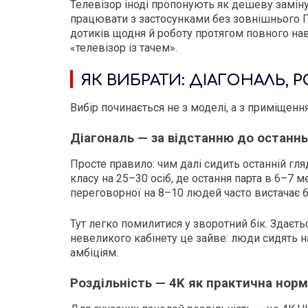
Телевізор іноді пропонують як дешеву заміну —
працювати з застосунками без зовнішнього ПК
дотиків щодня й роботу протягом повного нав
«телевізор із тачем».
ЯК ВИБРАТИ: ДІАГОНАЛЬ, 
Вибір починається не з моделі, а з приміщенн
Діагональ — за відстанню до останн
Просте правило: чим далі сидить останній гля
класу на 25–30 осіб, де остання парта в 6–7
переговорної на 8–10 людей часто вистачає 6
Тут легко помилитися у зворотний бік. Здаєт
невеликого кабінету це зайве: люди сидять на
амбіціям.
Роздільність — 4K як практична нор