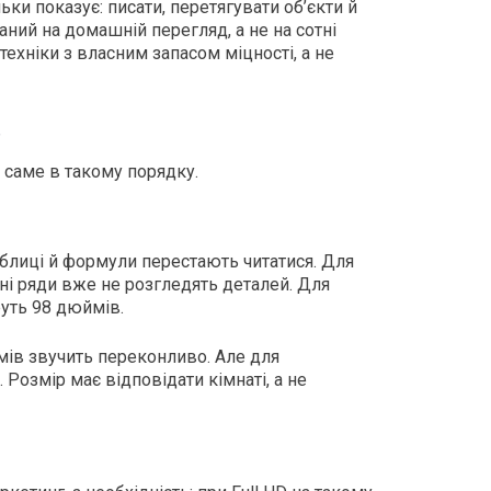
ьки показує: писати, перетягувати об’єкти й
ний на домашній перегляд, а не на сотні
ехніки з власним запасом міцності, а не
о саме в такому порядку.
таблиці й формули перестають читатися. Для
дні ряди вже не розгледять деталей. Для
руть 98 дюймів.
ймів звучить переконливо. Але для
Розмір має відповідати кімнаті, а не