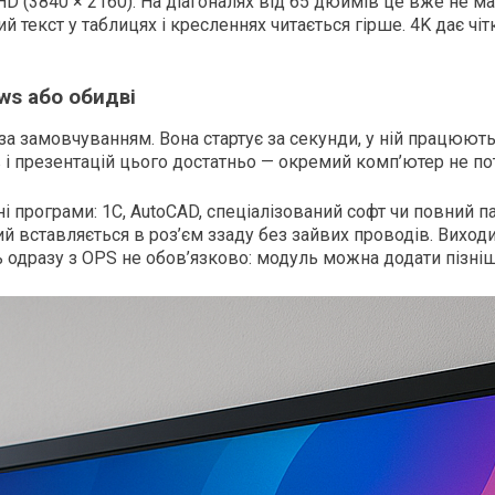
D (3840 × 2160). На діагоналях від 65 дюймів це вже не мар
ий текст у таблицях і кресленнях читається гірше. 4K дає чі
ws або обидві
 за замовчуванням. Вона стартує за секунди, у ній працюют
в і презентацій цього достатньо — окремий комп’ютер не по
 програми: 1С, AutoCAD, спеціалізований софт чи повний па
й вставляється в роз’єм ззаду без зайвих проводів. Виходи
одразу з OPS не обов’язково: модуль можна додати пізніше