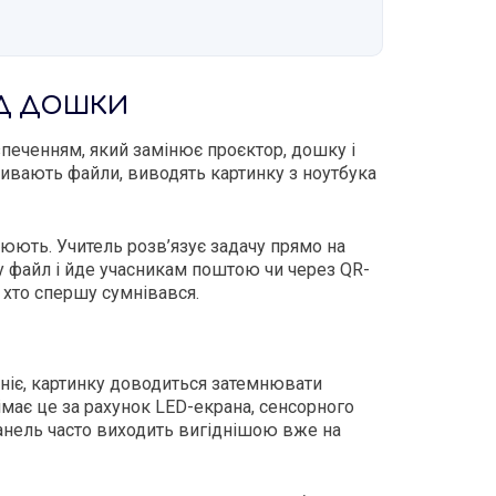
ВІД ДОШКИ
еченням, який замінює проєктор, дошку і
кривають файли, виводять картинку з ноутбука
цюють. Учитель розв’язує задачу прямо на
 у файл і йде учасникам поштою чи через QR-
 хто спершу сумнівався.
яніє, картинку доводиться затемнювати
має це за рахунок LED-екрана, сенсорного
 панель часто виходить вигіднішою вже на