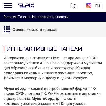
+38
RU
044
200-
Главная
|
Товары
|
Интерактивные панели
16-
68
Фильтр каталога товаров
ИНТЕРАКТИВНЫЕ ПАНЕЛИ
Интерактивные панели от Elpix — современные LCD-
сенсорные дисплеи All-in-One с поддержкой мультитач
для образования, бизнеса и госструктур. Каждая
сенсорная панель
в каталоге заменяет проектор,
флипчарт и маркерную доску в одном корпусе.
Мультиборд
— самый востребованный формат: 4K-
экран, OPS-слот для ПК, Wi-Fi-трансляция и аннотации
одновременно.
Мультиборд для школы
комплектуется лицензионным ПО для уроков;