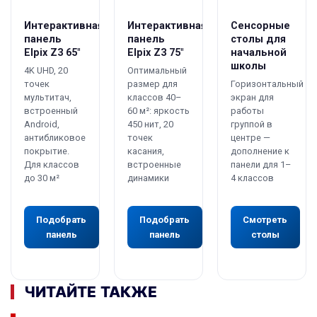
Интерактивная
Интерактивная
Сенсорные
панель
панель
столы для
Elpix Z3 65″
Elpix Z3 75″
начальной
школы
4K UHD, 20
Оптимальный
точек
размер для
Горизонтальный
мультитач,
классов 40–
экран для
встроенный
60 м²: яркость
работы
Android,
450 нит, 20
группой в
антибликовое
точек
центре —
покрытие.
касания,
дополнение к
Для классов
встроенные
панели для 1–
до 30 м²
динамики
4 классов
Подобрать
Подобрать
Смотреть
панель
панель
столы
ЧИТАЙТЕ ТАКЖЕ