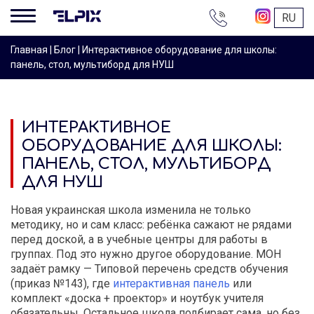
+38
RU
044
200-
Главная
|
Блог
|
Интерактивное оборудование для школы:
16-
панель, стол, мультиборд для НУШ
68
ИНТЕРАКТИВНОЕ
ОБОРУДОВАНИЕ ДЛЯ ШКОЛЫ:
ПАНЕЛЬ, СТОЛ, МУЛЬТИБОРД
ДЛЯ НУШ
Новая украинская школа изменила не только
методику, но и сам класс: ребёнка сажают не рядами
перед доской, а в учебные центры для работы в
группах. Под это нужно другое оборудование. МОН
задаёт рамку — Типовой перечень средств обучения
(приказ №143), где
интерактивная панель
или
комплект «доска + проектор» и ноутбук учителя
обязательны. Остальное школа подбирает сама, но без