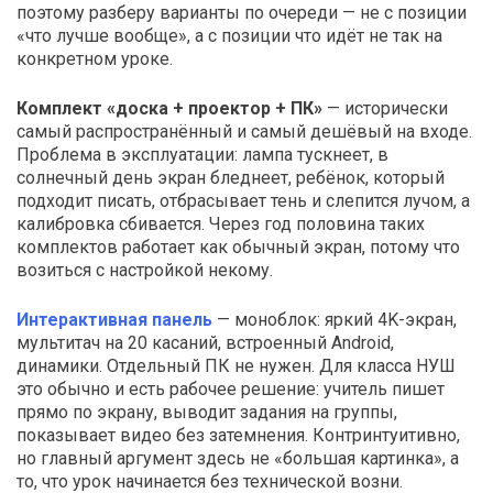
поэтому разберу варианты по очереди — не с позиции
«что лучше вообще», а с позиции что идёт не так на
конкретном уроке.
Комплект «доска + проектор + ПК»
— исторически
самый распространённый и самый дешёвый на входе.
Проблема в эксплуатации: лампа тускнеет, в
солнечный день экран бледнеет, ребёнок, который
подходит писать, отбрасывает тень и слепится лучом, а
калибровка сбивается. Через год половина таких
комплектов работает как обычный экран, потому что
возиться с настройкой некому.
Интерактивная панель
— моноблок: яркий 4K-экран,
мультитач на 20 касаний, встроенный Android,
динамики. Отдельный ПК не нужен. Для класса НУШ
это обычно и есть рабочее решение: учитель пишет
прямо по экрану, выводит задания на группы,
показывает видео без затемнения. Контринтуитивно,
но главный аргумент здесь не «большая картинка», а
то, что урок начинается без технической возни.