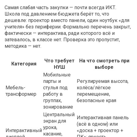
Самая слабая часть закупки — почти всегда ИКТ.
Школа под давлением бюджета берёт то, что
дешевле: проектор вместо панели, один ноутбук «для
учителя» без периферии. Формально перечень закрыт,
фактически — интерактива, ради которого всё и
затевалось, в классе нет. Проверка это пропустит,
методика — нет.
Что требует
На что смотреть при
Категория
НУШ
выборе
Мобильные
парты и
Регулируемая высота,
Мебель-
стулья под
колёса/лёгкое
трансформер
работу в
перемещение,
группах,
безопасные края
зонирование
Центральный
Интерактивная панель
экран для
(всё в одном) или
урока,
Интерактивный
«доска + проектор +
касание,
дисплей
ПК»; яркость,